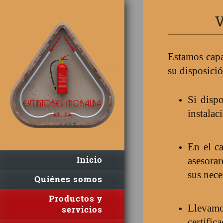
Estamos capa
su disposició
Si disp
instalac
En el c
Inicio
asesorar
sus nece
Quiénes somos
Productos y
Llevamos
servicios
certific