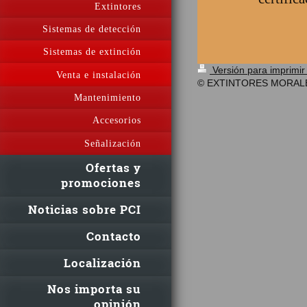
Extintores
Sistemas de detección
Sistemas de extinción
Versión para imprimi
Venta e instalación
© EXTINTORES MORAL
Mantenimiento
Accesorios
Señalización
Ofertas y
promociones
Noticias sobre PCI
Contacto
Localización
Nos importa su
opinión