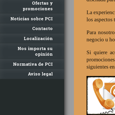
Ofertas y
promociones
La experienci
Noticias sobre PCI
los aspectos 
Contacto
Para nosotro
Localización
negocio u ho
Nos importa su
Si quiere ac
opinión
promociones,
Normativa de PCI
siguientes en
Aviso legal